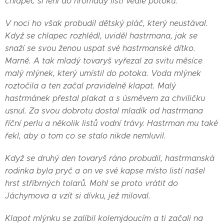
chlapec si lehl do hromady listí vedle potoku.
V noci ho však probudil dětský pláč, který neustával.
Když se chlapec rozhlédl, uviděl hastrmana, jak se
snaží se svou ženou uspat své hastrmanské dítko.
Marně. A tak mladý tovaryš vyřezal za svitu měsíce
malý mlýnek, který umístil do potoka. Voda mlýnek
roztočila a ten začal pravidelně klapat. Malý
hastrmánek přestal plakat a s úsměvem za chviličku
usnul. Za svou dobrotu dostal mladík od hastrmana
říční perlu a několik listů vodní trávy. Hastrman mu také
řekl, aby o tom co se stalo nikde nemluvil.
Když se druhý den tovaryš ráno probudil, hastrmanská
rodinka byla pryč a on ve své kapse místo listí našel
hrst stříbrných tolarů. Mohl se proto vrátit do
Jáchymova a vzít si dívku, jež miloval.
Klapot mlýnku se zalíbil kolemjdoucím a ti začali na