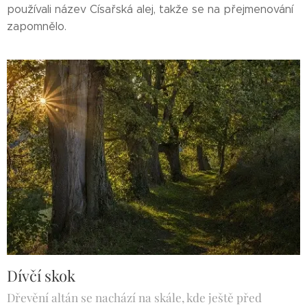
používali název Císařská alej, takže se na přejmenování
zapomnělo.
Dívčí skok
Dřevění altán se nachází na skále, kde ještě před