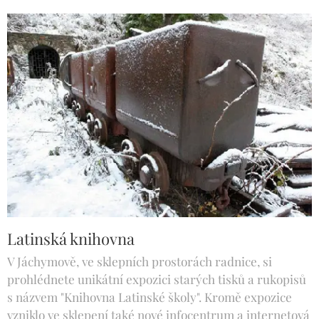
Latinská knihovna
V Jáchymově, ve sklepních prostorách radnice, si
prohlédnete unikátní expozici starých tisků a rukopisů
s názvem "Knihovna Latinské školy". Kromě expozice
vzniklo ve sklepení také nové infocentrum a internetová