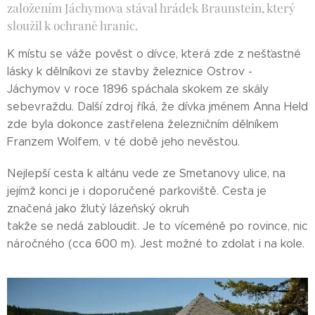
založením Jáchymova stával hrádek Braunstein, který
sloužil k ochraně hranic.
K místu se váže pověst o dívce, která zde z nešťastné
lásky k dělníkovi ze stavby železnice Ostrov -
Jáchymov v roce 1896 spáchala skokem ze skály
sebevraždu. Další zdroj říká, že dívka jménem Anna Held
zde byla dokonce zastřelena železničním dělníkem
Franzem Wolfem, v té době jeho nevěstou.
Nejlepší cesta k altánu vede ze Smetanovy ulice, na
jejímž konci je i doporučené parkoviště. Cesta je
značená jako žlutý lázeňský okruh
takže se nedá zabloudit. Je to víceméně po rovince, nic
náročného (cca 600 m). Jest možné to zdolat i na kole.