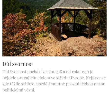
Důl svornost
Důl Svornost pochází z roku 1518 a od roku 1530 je
nejdéle pracujícím dolem ve střední Evropě. Nejprve se
zde těžilo stříbro, později smutně proslul těžbou uranu
politickými vězni.