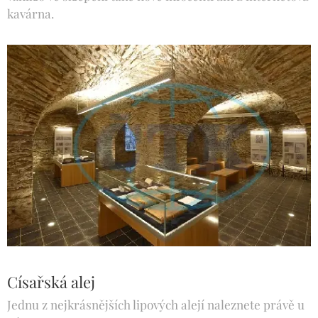
kavárna.
Císařská alej
Jednu z nejkrásnějších lipových alejí naleznete právě u