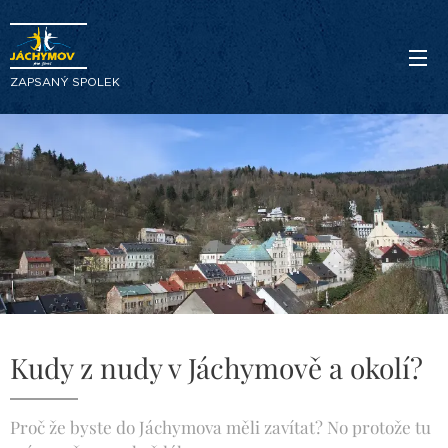
ZAPSANÝ SPOLEK
Kudy z nudy v Jáchymově a okolí?
Proč že byste do Jáchymova měli zavítat? No protože tu