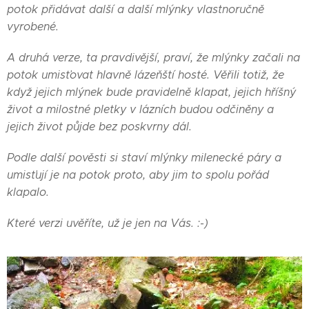
potok přidávat další a další mlýnky vlastnoručně
vyrobené.
A druhá verze, ta pravdivější, praví, že mlýnky začali na
potok umisťovat hlavně lázeňští hosté. Věřili totiž, že
když jejich mlýnek bude pravidelně klapat, jejich hříšný
život a milostné pletky v lázních budou odčiněny a
jejich život půjde bez poskvrny dál.
Podle další pověsti si staví mlýnky milenecké páry a
umisťují je na potok proto, aby jim to spolu pořád
klapalo.
Které verzi uvěříte, už je jen na Vás. :-)