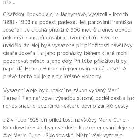
nás...
Císařskou lipovou alej v Jáchymově, vysázeli v letech
1898 - 1903 na počest padesáti let panování Františka
Josefa I. Je dlouhá přibližně 900 metrů a dnes obvod
některých kmenů dosahuje dvou metrů. Dříve se
uvádělo, že alej byla vysazena při příležitosti návštěvy
císaře Josefa II. a jeho procházky, během které mohl
pozorovat město a jeho doly. Při této příležitosti byl
např. důl Helena Huber přejmenován na důl Josef. A
právě tento důl je z aleje krásně viditelný.
Vysazení aleje bylo reakcí na zákon vydaný Marií
Terezií. Ten nařizoval výsadbu stromů podél cest a tak
i dnes snadno poznáme některé dávno zaniklé cesty.
Již v roce 1925 při příležitosti návštěvy Marie Curie -
Sklodowské v Jáchymově došlo k přejmenování aleje na
Alej Marie Curie - Sklodowské. Místní však vytrvale