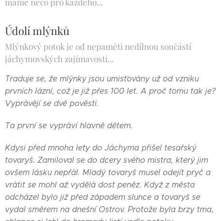
máme něco pro každého...
Údolí mlýnků
Mlýnkový potok je od nepaměti nedílnou součástí
jáchymovských zajímavostí...
Traduje se, že mlýnky jsou umisťovány už od vzniku
prvních lázní, což je již přes 100 let. A proč tomu tak je?
Vyprávějí se dvě pověsti.
Ta první se vypráví hlavně dětem.
Kdysi před mnoha lety do Jáchyma přišel tesařský
tovaryš. Zamiloval se do dcery svého mistra, který jim
ovšem lásku nepřál. Mladý tovaryš musel odejít pryč a
vrátit se mohl až vydělá dost peněz. Když z města
odcházel bylo již před západem slunce a tovaryš se
vydal směrem na dnešní Ostrov. Protože byla brzy tma,