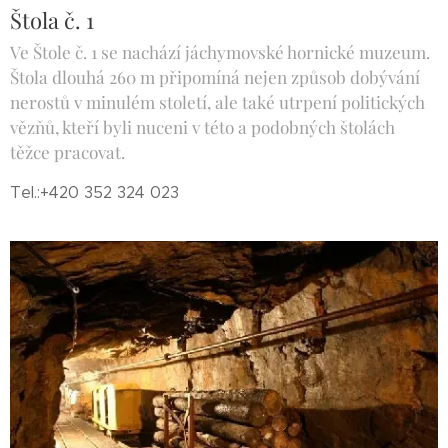
Štola č. 1
Ve Štole č. 1 se nachází jáchymovské hornické muzeum.
Štola dlouhá 260 m připomíná nejen způsob dobývání
nerostů v minulém století, ale také utrpení politických
vězňů, kteří byli nuceni v této a podobných štolách
těžce pracovat.
Tel.:+420 352 324 023