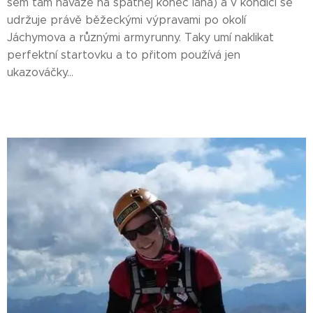
sem tam naváže na špatnej konec lana) a v kondici se
udržuje právě běžeckými výpravami po okolí
Jáchymova a různými armyrunny. Taky umí naklikat
perfektní startovku a to přitom používá jen
ukazováčky...