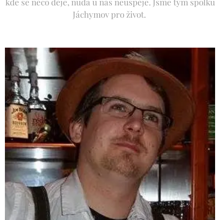
kde se něco děje, nuda u nás neuspěje. Jsme tým spolku
Jáchymov pro život.