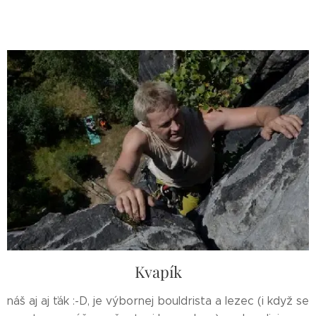
Kvapík
náš aj aj ťák :-D, je výbornej bouldrista a lezec (i když se