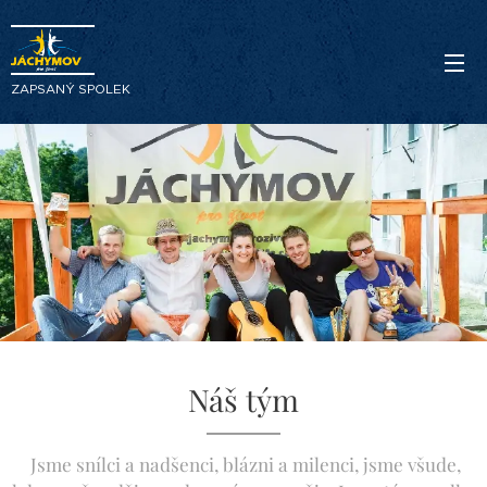
ZAPSANÝ SPOLEK
Náš tým
Jsme snílci a nadšenci, blázni a milenci, jsme všude,