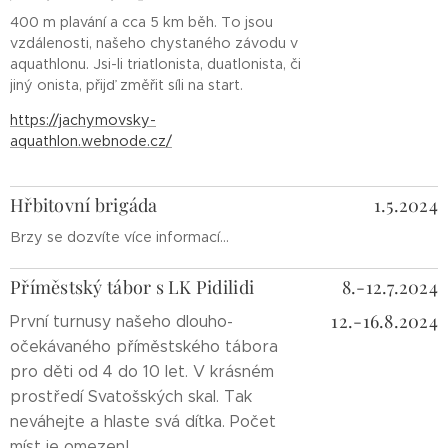
400 m plavání a cca 5 km běh. To jsou
vzdálenosti, našeho chystaného závodu v
aquathlonu. Jsi-li triatlonista, duatlonista, či
jiný onista, přijď změřit síli na start.
https://jachymovsky-
aquathlon.webnode.cz/
Hřbitovní brigáda
1.5.2024
Brzy se dozvíte více informací...
Příměstský tábor s LK Pidilidi
8.-12.7.2024
12.-16.8.2024
První turnusy našeho dlouho-
očekávaného příměstského tábora
pro děti od 4 do 10 let. V krásném
prostředí Svatošských skal. Tak
neváhejte a hlaste svá dítka. Počet
míst je omezen!