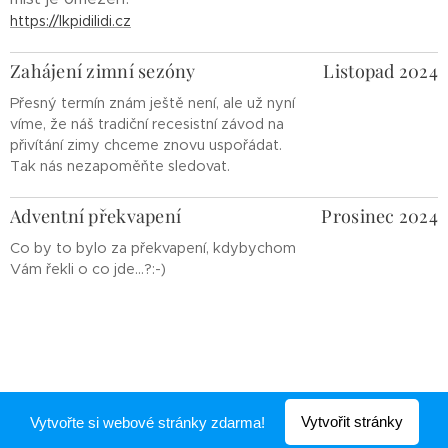
https://lkpidilidi.cz
Zahájení zimní sezóny
Listopad 2024
Přesný termín znám ještě není, ale už nyní
víme, že náš tradiční recesistní závod na
přivítání zimy chceme znovu uspořádat.
Tak nás nezapoměňte sledovat.
Adventní překvapení
Prosinec 2024
Co by to bylo za překvapení, kdybychom
Vám řekli o co jde...?:-)
Vytvořit stránky
Vytvořte si webové stránky zdarma!
Vytvořeno službou
Webnode